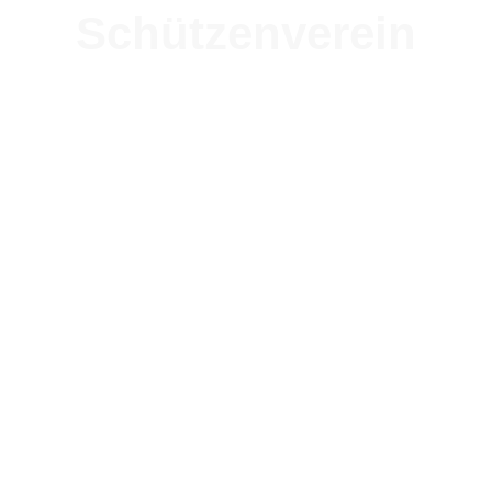
Schützenverein
aidlerbu
rschenba