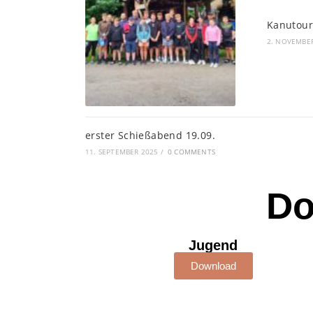
Kanutour
2. NOVEMBE
erster Schießabend 19.09.
11. SEPTEMBER 2025
/
0 COMMENTS
Do
Jugend
Download