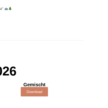
da“
026
Gemischt
Download