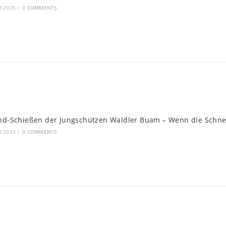
R 2025
/
0 COMMENTS
ind-Schießen der Jungschützen Waldler Buam – Wenn die Schn
R 2025
/
0 COMMENTS